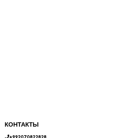
КОНТАКТЫ
+992070822828