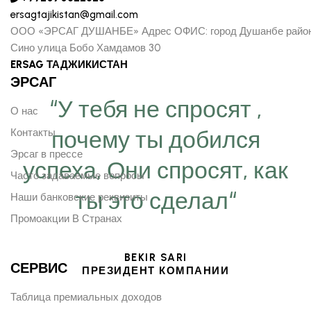
ersagtajikistan@gmail.com
ООО «ЭРСАГ ДУШАНБЕ» Адрес ОФИС: город Душанбе райо
Сино улица Бобо Хамдамов 30
ERSAG ТАДЖИКИСТАН
ЭРСАГ
“У тебя не спросят ,
О нас
почему ты добился
Контакты
Эрсаг в прессе
успеха, Они спросят, как
Часто задаваемые вопросы
ты это сделал“
Наши банковские реквизиты
Промоакции В Странах
BEKIR SARI
СЕРВИС
ПРЕЗИДЕНТ КОМПАНИИ
Таблица премиальных доходов