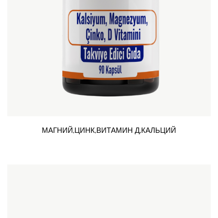
МАГНИЙ,ЦИНК,ВИТАМИН Д,КАЛЬЦИЙ