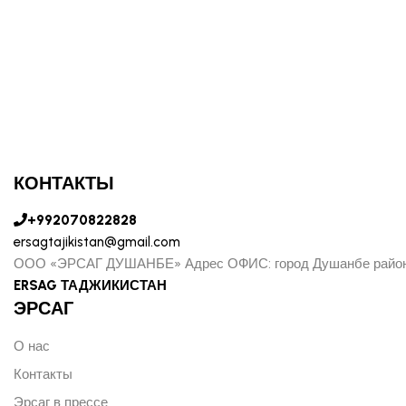
КОНТАКТЫ
+992070822828
ersagtajikistan@gmail.com
ООО «ЭРСАГ ДУШАНБЕ» Адрес ОФИС: город Душанбе район
ERSAG ТАДЖИКИСТАН
ЭРСАГ
О нас
Контакты
Эрсаг в прессе