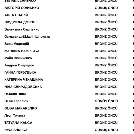
TETIANA LAPENKO
BRONZ ÖNCÜ
ВІКТОРІЯ СОФІЄНКО
GÜMÜŞ ÖNCÜ
АЛЛА ОПАРIЙ
BRONZ ÖNCÜ
ЛЮДМИЛА ДОРОШ
BRONZ ÖNCÜ
Валентина Сергієнко
BRONZ ÖNCÜ
Олександр&Марія Шпонтак
BRONZ ÖNCÜ
Вера Меденцій
BRONZ ÖNCÜ
MARİANA HAMPLOVA
BRONZ ÖNCÜ
Майя Виниченко
BRONZ ÖNCÜ
Андрей Очередко
BRONZ ÖNCÜ
ГАННА ГЕРБУЦЬКА
BRONZ ÖNCÜ
КАТЕРИНА ЧЕКАШКIНА
BRONZ ÖNCÜ
НІНА СВИРИДОВСЬКА
BRONZ ÖNCÜ
Наталія Чіпак
BRONZ ÖNCÜ
Неля Карплюк
GÜMÜŞ ÖNCÜ
OLGA MAKARENKO
BRONZ ÖNCÜ
Леся Тичина
BRONZ ÖNCÜ
TATYANA KALGA
BRONZ ÖNCÜ
INNA SHULGA
GÜMÜŞ ÖNCÜ