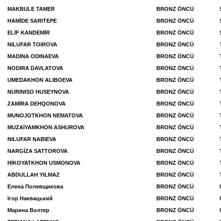
MAKBULE TAMER
BRONZ ÖNCÜ
HAMİDE SARITEPE
BRONZ ÖNCÜ
ELİF KANDEMİR
BRONZ ÖNCÜ
NILUFAR TOIROVA
BRONZ ÖNCÜ
MADINA ODINAEVA
BRONZ ÖNCÜ
NODIRA DAVLATOVA
BRONZ ÖNCÜ
UMEDAKHON ALIBOEVA
BRONZ ÖNCÜ
NURINISO HUSEYNOVA
BRONZ ÖNCÜ
ZAMİRA DEHQONOVA
BRONZ ÖNCÜ
MUNOJOTKHON NEMATOVA
BRONZ ÖNCÜ
MUZAİYAMKHON ASHUROVA
BRONZ ÖNCÜ
NILUFAR NABIEVA
BRONZ ÖNCÜ
NARGİZA SATTOROVA
BRONZ ÖNCÜ
HİKOYATKHON USMONOVA
BRONZ ÖNCÜ
ABDULLAH YILMAZ
BRONZ ÖNCÜ
Елена Полевщикова
BRONZ ÖNCÜ
Ігор Наквацький
BRONZ ÖNCÜ
Марина Волтер
BRONZ ÖNCÜ