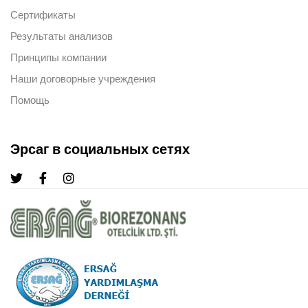
Сертификаты
Результаты анализов
Принципы компании
Наши договорные учреждения
Помощь
Эрсаг в социальных сетях