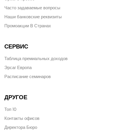
Часто задаваемые вопросы
Наши банковские реквизиты
Промоакции В Странах
СЕРВИС
Таблица премиальных доходов
Эрсаг Европа
Расписание семинаров
ДРУГОЕ
Топ 10
Контакты офисов
Директора Бюро