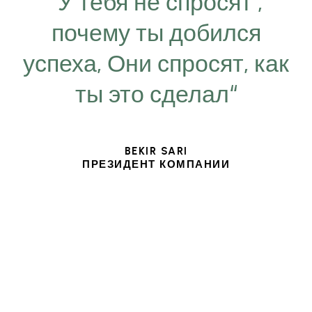
“У тебя не спросят ,
почему ты добился
успеха, Они спросят, как
ты это сделал“
BEKIR SARI
ПРЕЗИДЕНТ КОМПАНИИ