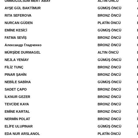
ÜMMÜGÜLSÜM MERT ABAY
ALTIN ÖNCÜ
AYŞE GÜL BAKTİMUR
GÜMÜŞ ÖNCÜ
RITA SEFEROVA
BRONZ ÖNCÜ
NURCAN GÜDEN
PLATİN ÖNCÜ
EMİNE KESİCİ
GÜMÜŞ ÖNCÜ
FATMA SEVİŞ
BRONZ ÖNCÜ
Александр Гладченко
BRONZ ÖNCÜ
MÜRŞİDE DURMAGEL
ALTIN ÖNCÜ
NEJLA YENİAY
GÜMÜŞ ÖNCÜ
FİLİZ TUNÇ
BRONZ ÖNCÜ
PINAR ŞAHİN
BRONZ ÖNCÜ
NEBİLE SABİHA
GÜMÜŞ ÖNCÜ
SADET ÇAPO
BRONZ ÖNCÜ
İLKNUR GEZER
BRONZ ÖNCÜ
TEVCİDE KAYA
BRONZ ÖNCÜ
EMİNE KARTAL
BRONZ ÖNCÜ
NERMİN POLAT
BRONZ ÖNCÜ
ELİFE ULUPINAR
GÜMÜŞ ÖNCÜ
EDA NUR ARSLANOL
PLATİN ÖNCÜ