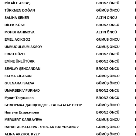
MİKAİLE AKTAŞ
BRONZ ÖNCÜ
TÜRKMEN DOĞAN
GÜMÜŞ ÖNCÜ
SALİHA ŞENER
ALTIN ÖNCÜ
DİLEK KÖSE
BRONZ ÖNCÜ
MOHBI RAHIMOVA
ALTIN ÖNCÜ
EMEL AÇIKGÖZ
GÜMÜŞ ÖNCÜ
ÜMMÜGÜLSÜM AKSOY
GÜMÜŞ ÖNCÜ
EBRU GÜZEL
BRONZ ÖNCÜ
EMİNE ÜNLÜTÜRK
BRONZ ÖNCÜ
SEVİLAY ŞENCANDAN
BRONZ ÖNCÜ
FATMA CİLASUN
GÜMÜŞ ÖNCÜ
GULNARA ISAEVA
GÜMÜŞ ÖNCÜ
UMARBEKIV FURHAD
BRONZ ÖNCÜ
Мухит Тлеужанов
BRONZ ÖNCÜ
БОЛОРМАА ДАШДОНДОГ - ГАНБААТАР ОСОР
GÜMÜŞ ÖNCÜ
Назгуль Есиркепова
BRONZ ÖNCÜ
MERUERT KARBAYEVA
GÜMÜŞ ÖNCÜ
RAHAT ALMATAEVA - SYRGAK BATYRKANOV
GÜMÜŞ ÖNCÜ
ALINA AKZHOL KYZY
GÜMÜŞ ÖNCÜ