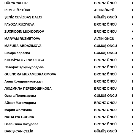
HÜLYA YALPIR
BRONZ ÖNCÜ
PEMBE ÖZTÜRK
ALTIN ÖNCÜ
ŞENİZ CEVİZBAŞ BALCI
GÜMÜŞ ÖNCÜ
FAYOZA RUZIYEVA
BRONZ ÖNCÜ
ZUXRIDDIN MUXIDDINOV
BRONZ ÖNCÜ
MARYAM RUZMETOVA
ALTIN ÖNCÜ
MAFURA ABDAZIMOVA
GÜMÜŞ ÖNCÜ
Шоира Караева
GÜMÜŞ ÖNCÜ
KHOSİYATOY RASULOVA
BRONZ ÖNCÜ
Латофат Ҳоҷимуродова
BRONZ ÖNCÜ
GULNORA MUXAMEDRAXIMOVA
BRONZ ÖNCÜ
Анна Кондратиковская
BRONZ ÖNCÜ
ЛЮДМИЛА ПЕРЕВОЩИКОВА
BRONZ ÖNCÜ
Ольга Пономарева
GÜMÜŞ ÖNCÜ
Айшат Магомедова
BRONZ ÖNCÜ
Мария Овечкина
BRONZ ÖNCÜ
NATALIYA GUBINA
BRONZ ÖNCÜ
Валентина Цатурова
BRONZ ÖNCÜ
BARIŞ CAN ÇELİK
GÜMÜŞ ÖNCÜ