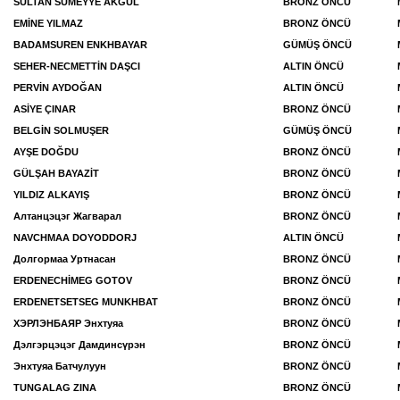
SULTAN SÜMEYYE AKGÜL
BRONZ ÖNCÜ
EMİNE YILMAZ
BRONZ ÖNCÜ
BADAMSUREN ENKHBAYAR
GÜMÜŞ ÖNCÜ
SEHER-NECMETTİN DAŞCI
ALTIN ÖNCÜ
PERVİN AYDOĞAN
ALTIN ÖNCÜ
ASİYE ÇINAR
BRONZ ÖNCÜ
BELGİN SOLMUŞER
GÜMÜŞ ÖNCÜ
AYŞE DOĞDU
BRONZ ÖNCÜ
GÜLŞAH BAYAZİT
BRONZ ÖNCÜ
YILDIZ ALKAYIŞ
BRONZ ÖNCÜ
Алтанцэцэг Жагварал
BRONZ ÖNCÜ
NAVCHMAA DOYODDORJ
ALTIN ÖNCÜ
Долгормаа Уртнасан
BRONZ ÖNCÜ
ERDENECHİMEG GOTOV
BRONZ ÖNCÜ
ERDENETSETSEG MUNKHBAT
BRONZ ÖNCÜ
ХЭРЛЭНБАЯР Энхтуяа
BRONZ ÖNCÜ
Дэлгэрцэцэг Дамдинсүрэн
BRONZ ÖNCÜ
Энхтуяа Батчулуун
BRONZ ÖNCÜ
TUNGALAG ZINA
BRONZ ÖNCÜ