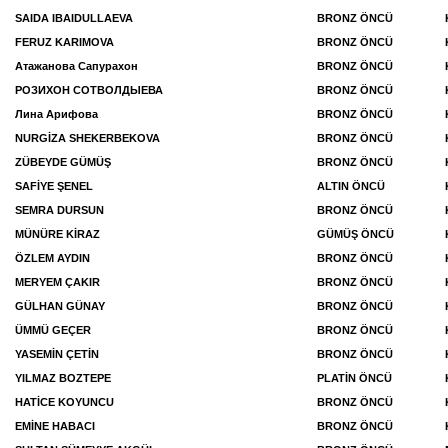
SAIDA IBAIDULLAEVA
BRONZ ÖNCÜ
FERUZ KARIMOVA
BRONZ ÖNCÜ
Атажанова Сапурахон
BRONZ ÖNCÜ
РОЗИХОН СОТВОЛДЫЕВА
BRONZ ÖNCÜ
Лина Арифова
BRONZ ÖNCÜ
NURGİZA SHEKERBEKOVA
BRONZ ÖNCÜ
ZÜBEYDE GÜMÜŞ
BRONZ ÖNCÜ
SAFİYE ŞENEL
ALTIN ÖNCÜ
SEMRA DURSUN
BRONZ ÖNCÜ
MÜNÜRE KİRAZ
GÜMÜŞ ÖNCÜ
ÖZLEM AYDIN
BRONZ ÖNCÜ
MERYEM ÇAKIR
BRONZ ÖNCÜ
GÜLHAN GÜNAY
BRONZ ÖNCÜ
ÜMMÜ GEÇER
BRONZ ÖNCÜ
YASEMİN ÇETİN
BRONZ ÖNCÜ
YILMAZ BOZTEPE
PLATİN ÖNCÜ
HATİCE KOYUNCU
BRONZ ÖNCÜ
EMİNE HABACI
BRONZ ÖNCÜ