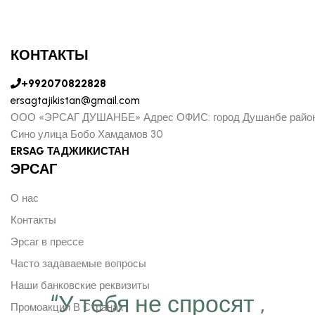
КОНТАКТЫ
+992070822828
ersagtajikistan@gmail.com
ООО «ЭРСАГ ДУШАНБЕ» Адрес ОФИС: город Душанбе райо
Сино улица Бобо Хамдамов 30
ERSAG ТАДЖИКИСТАН
ЭРСАГ
О нас
Контакты
Эрсаг в прессе
Часто задаваемые вопросы
Наши банковские реквизиты
“У тебя не спросят ,
Промоакции В Странах