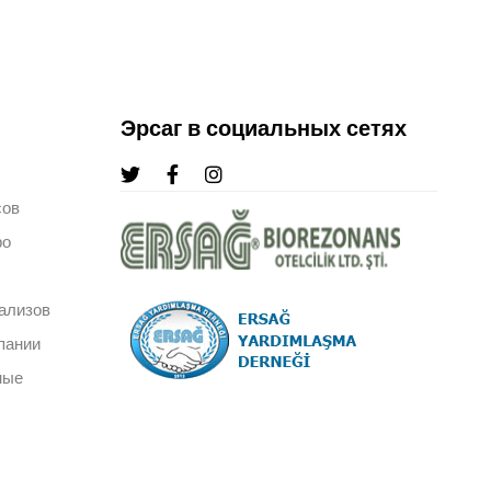
Эрсаг в социальных сетях
сов
ро
ализов
пании
ные