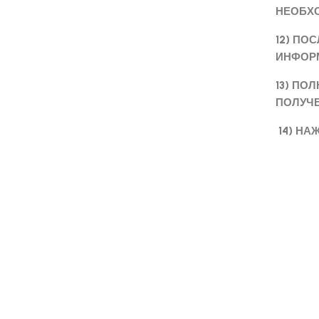
НЕОБХО
12) ПО
ИНФОР
13) ПО
ПОЛУЧЕ
14) НА
ВАШ З