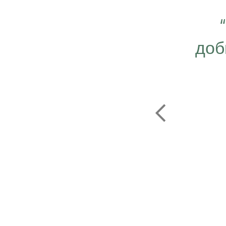
 важно работать ещё
ергичнее, передавая
доб
безграничную веру в
ую компанию Эрсаг"
ОЛЬФ ПЕЧЕНИЦЫН
ЬНЫЙ ДИРЕКТОР РОССИИ