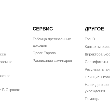
СЕРВИС
ДРУГОЕ
Таблица премиальных
Топ 10
доходов
Контакты офи
Эрсаг Европа
ессе
Директора Бю
Расписание семинаров
аваемые
Сертификаты
Результаты ан
овские
Принципы ком
Наши договор
и В Странах
учреждения
Помощь