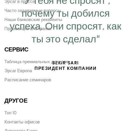
“У тебя не спросят ,
Эрсаг в прессе
почему ты добился
Часто задаваемые вопросы
Наши банковские реквизиты
успеха, Они спросят, как
Промоакции В Странах
ты это сделал“
СЕРВИС
Таблица премиальных доходов
BEKIR SARI
ПРЕЗИДЕНТ КОМПАНИИ
Эрсаг Европа
Расписание семинаров
ДРУГОЕ
Топ 10
Контакты офисов
Директора Бюро