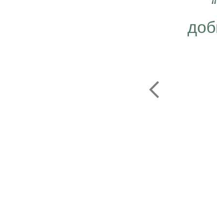
 важно работать ещё
ергичнее, передавая
доб
безграничную веру в
ую компанию Эрсаг"
ОЛЬФ ПЕЧЕНИЦЫН
ЬНЫЙ ДИРЕКТОР РОССИИ