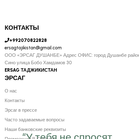
КОНТАКТЫ
+992070822828
ersagtajikistan@gmail.com
ООО «ЭРСАГ ДУШАНБЕ» Адрес ОФИС: город Душанбе райо
Сино улица Бобо Хамдамов 30
ERSAG ТАДЖИКИСТАН
ЭРСАГ
О нас
Контакты
Эрсаг в прессе
Часто задаваемые вопросы
Наши банковские реквизиты
“У тебя не спросят ,
Промоакции В Странах