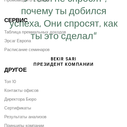
почему ты добился
СЕРВИС
успеха, Они спросят, как
Таблица премиальных доходов
ты это сделал“
Эрсаг Европа
Расписание семинаров
BEKIR SARI
ПРЕЗИДЕНТ КОМПАНИИ
ДРУГОЕ
Топ 10
Контакты офисов
Директора Бюро
Сертификаты
Результаты анализов
Принципы компании