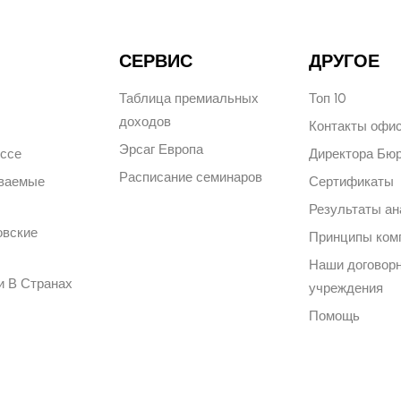
СЕРВИС
ДРУГОЕ
Таблица премиальных
Топ 10
доходов
Контакты офи
Эрсаг Европа
ессе
Директора Бю
Расписание семинаров
аваемые
Сертификаты
Результаты ан
овские
Принципы ком
Наши договор
и В Странах
учреждения
Помощь