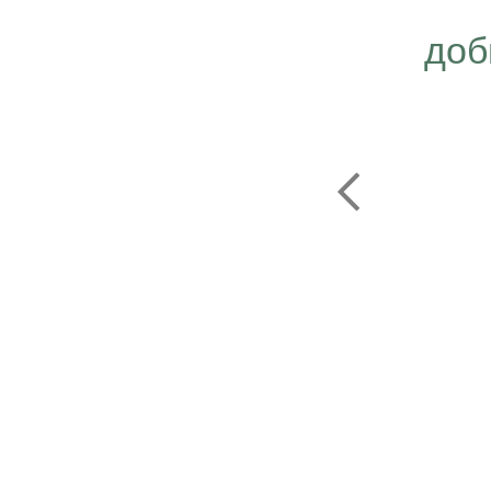
ергичнее, передавая
доб
безграничную веру в
ую компанию Эрсаг"
ОЛЬФ ПЕЧЕНИЦЫН
ЬНЫЙ ДИРЕКТОР РОССИИ