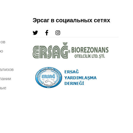
Эрсаг в социальных сетях
сов
ро
ализов
пании
ные