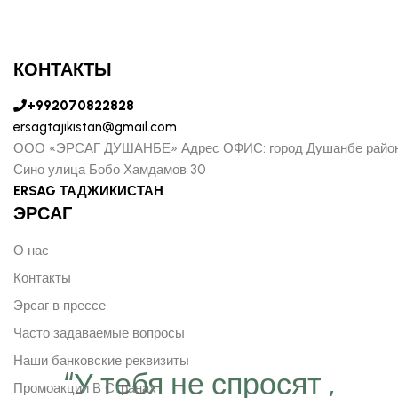
КОНТАКТЫ
+992070822828
ersagtajikistan@gmail.com
ООО «ЭРСАГ ДУШАНБЕ» Адрес ОФИС: город Душанбе райо
Сино улица Бобо Хамдамов 30
ERSAG ТАДЖИКИСТАН
ЭРСАГ
О нас
Контакты
Эрсаг в прессе
Часто задаваемые вопросы
Наши банковские реквизиты
“У тебя не спросят ,
Промоакции В Странах