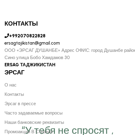
КОНТАКТЫ
+992070822828
ersagtajikistan@gmail.com
ООО «ЭРСАГ ДУШАНБЕ» Адрес ОФИС: город Душанбе райо
Сино улица Бобо Хамдамов 30
ERSAG ТАДЖИКИСТАН
ЭРСАГ
О нас
Контакты
Эрсаг в прессе
Часто задаваемые вопросы
Наши банковские реквизиты
“У тебя не спросят ,
Промоакции В Странах