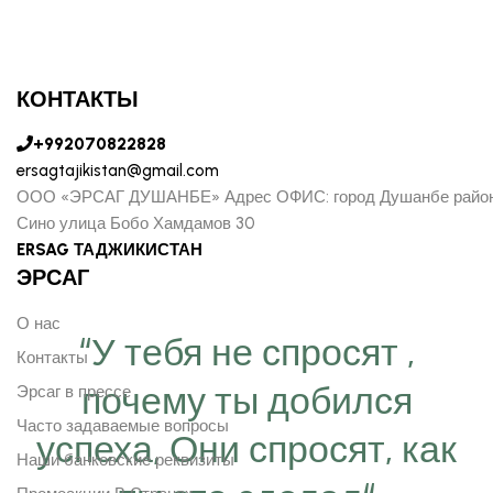
КОНТАКТЫ
+992070822828
ersagtajikistan@gmail.com
ООО «ЭРСАГ ДУШАНБЕ» Адрес ОФИС: город Душанбе райо
Сино улица Бобо Хамдамов 30
ERSAG ТАДЖИКИСТАН
ЭРСАГ
О нас
“У тебя не спросят ,
Контакты
почему ты добился
Эрсаг в прессе
Часто задаваемые вопросы
успеха, Они спросят, как
Наши банковские реквизиты