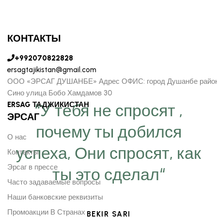
КОНТАКТЫ
+992070822828
ersagtajikistan@gmail.com
ООО «ЭРСАГ ДУШАНБЕ» Адрес ОФИС: город Душанбе райо
Сино улица Бобо Хамдамов 30
ERSAG ТАДЖИКИСТАН
“У тебя не спросят ,
ЭРСАГ
почему ты добился
О нас
успеха, Они спросят, как
Контакты
Эрсаг в прессе
ты это сделал“
Часто задаваемые вопросы
Наши банковские реквизиты
Промоакции В Странах
BEKIR SARI