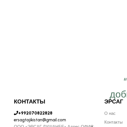
 важно работать ещё
ергичнее, передавая
доб
КОНТАКТЫ
ЭРСАГ
безграничную веру в
+992070822828
ую компанию Эрсаг"
О нас
ersagtajikistan@gmail.com
Контакты
ООО «ЭРСАГ ДУШАНБЕ» Адрес ОФИС: