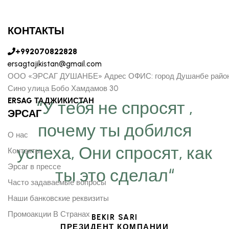
КОНТАКТЫ
+992070822828
ersagtajikistan@gmail.com
ООО «ЭРСАГ ДУШАНБЕ» Адрес ОФИС: город Душанбе райо
Сино улица Бобо Хамдамов 30
ERSAG ТАДЖИКИСТАН
“У тебя не спросят ,
ЭРСАГ
почему ты добился
О нас
успеха, Они спросят, как
Контакты
Эрсаг в прессе
ты это сделал“
Часто задаваемые вопросы
Наши банковские реквизиты
Промоакции В Странах
BEKIR SARI
ПРЕЗИДЕНТ КОМПАНИИ