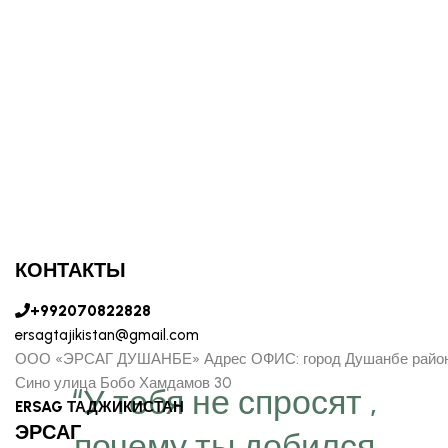
КОНТАКТЫ
+992070822828
ersagtajikistan@gmail.com
ООО «ЭРСАГ ДУШАНБЕ» Адрес ОФИС: город Душанбе райо
Сино улица Бобо Хамдамов 30
“У тебя не спросят ,
ERSAG ТАДЖИКИСТАН
ЭРСАГ
почему ты добился