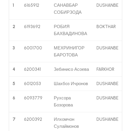
1
6165912
САНАВБАР
DUSHANBE
СОБИРЗОДА
2
6193692
РОБИЯ
BOKTHAR
БАХВАДИНОВА
3
6001700
МЕХРИНИГОР
DUSHANBE
БАРОТОВА
4
6200341
Зебинисо Асоева
FARKHOR
5
6012053
Шахбоз Ичронов
DUSHANBE
6
6093779
Рухсора
DUSHANBE
Бозорова
7
6200392
Илхомчон
DUSHANBE
Сулаймонов