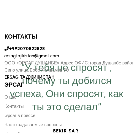
КОНТАКТЫ
+992070822828
ersagtajikistan@gmail.com
ООО «ЭРСАГ ДУШАНБЕ» Адрес ОФИС: город Душанбе райо
“У тебя не спросят ,
Сино улица Бобо Хамдамов 30
ERSAG ТАДЖИКИСТАН
почему ты добился
ЭРСАГ
успеха, Они спросят, как
О нас
ты это сделал“
Контакты
Эрсаг в прессе
Часто задаваемые вопросы
BEKIR SARI