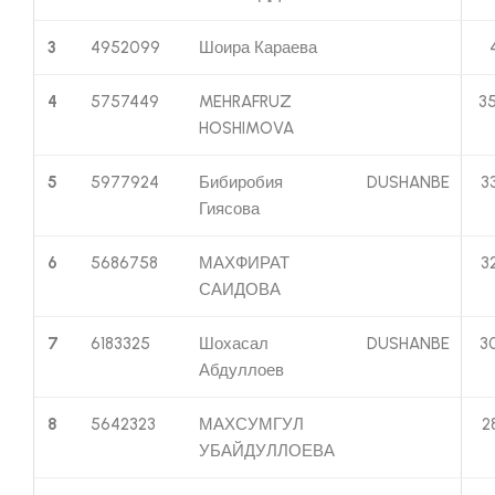
3
4952099
Шоира Караева
4
5757449
MEHRAFRUZ
3
HOSHIMOVA
5
5977924
Бибиробия
DUSHANBE
3
Гиясова
6
5686758
МАХФИРАТ
3
САИДОВА
7
6183325
Шохасал
DUSHANBE
3
Абдуллоев
8
5642323
МАХСУМГУЛ
2
УБАЙДУЛЛОЕВА