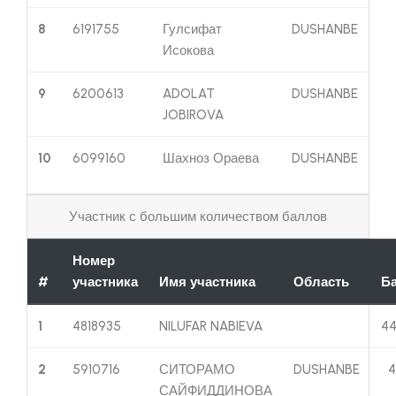
8
6191755
Гулсифат
DUSHANBE
Исокова
9
6200613
ADOLAT
DUSHANBE
JOBIROVA
10
6099160
Шахноз Ораева
DUSHANBE
Участник с большим количеством баллов
Номер
#
участника
Имя участника
Область
Б
1
4818935
NILUFAR NABIEVA
44
2
5910716
СИТОРАМО
DUSHANBE
4
САЙФИДДИНОВА