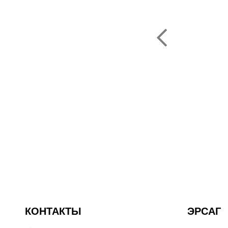
ую компанию Эрсаг"
ОЛЬФ ПЕЧЕНИЦЫН
ЬНЫЙ ДИРЕКТОР РОССИИ
КОНТАКТЫ
ЭРСАГ