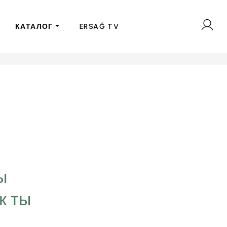
КАТАЛОГ
ERSAĞ TV
“Цель, которую мы
визуализируем в свое
ы
временем превращае
к ты
нашей личности. Мы 