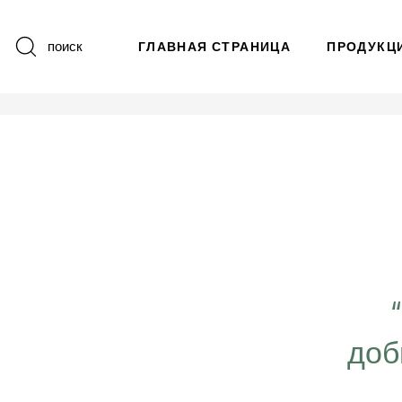
поиск
ГЛАВНАЯ СТРАНИЦА
ПРОДУКЦ
 важно работать ещё
ергичнее, передавая
доб
безграничную веру в